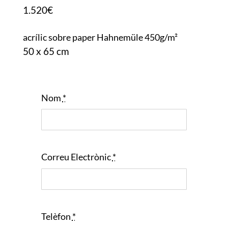
1.520€
acrílic sobre paper Hahnemüle 450g/m²
50 x 65 cm
Nom
*
Correu Electrònic
*
Telèfon
*